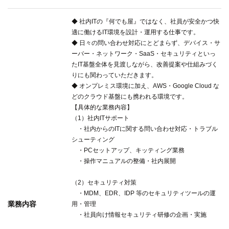
◆ 社内ITの『何でも屋』ではなく、社員が安全かつ快
適に働けるIT環境を設計・運用する仕事です。
◆ 日々の問い合わせ対応にとどまらず、デバイス・サ
ーバー・ネットワーク・SaaS・セキュリティといっ
たIT基盤全体を見渡しながら、改善提案や仕組みづく
りにも関わっていただきます。
◆ オンプレミス環境に加え、AWS・Google Cloud な
どのクラウド基盤にも携われる環境です。
【具体的な業務内容】
（1）社内ITサポート
・社内からのITに関する問い合わせ対応・トラブル
シューティング
・PCセットアップ、キッティング業務
・操作マニュアルの整備・社内展開
（2）セキュリティ対策
・MDM、EDR、IDP 等のセキュリティツールの運
業務内容
用・管理
・社員向け情報セキュリティ研修の企画・実施