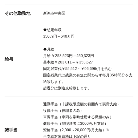
その他勤務地
新潟市中央区
◆想定年収
350万円～640万円
◆月給
月給 ￥258,523円～450,323円
給与
基本給￥203,011～￥353,627
固定残業代￥55,512～￥96,696/月を含む
固定残業代は残業の有無に関わらず毎月35時間分を支
給致します。
超過分は別途支給致します。
通勤手当（非課税限度額の範囲内で実費支給）
役職手当（役職者のみ）
車両手当（車両を常時使用する職種のみ）
健康手当（非喫煙者に3000円/月支給）
諸手当
資格手当（2,000～20,000円/月支給）※
※支給対象資格は下記の通り