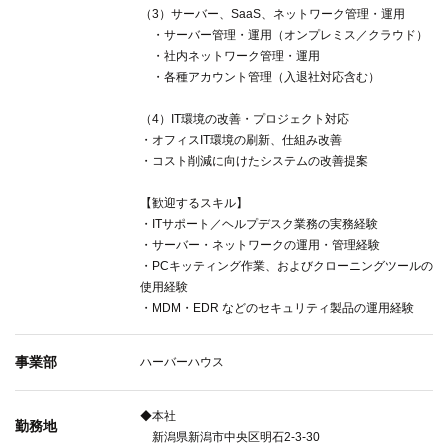
（3）サーバー、SaaS、ネットワーク管理・運用
・サーバー管理・運用（オンプレミス／クラウド）
・社内ネットワーク管理・運用
・各種アカウント管理（入退社対応含む）
（4）IT環境の改善・プロジェクト対応
・オフィスIT環境の刷新、仕組み改善
・コスト削減に向けたシステムの改善提案
【歓迎するスキル】
・ITサポート／ヘルプデスク業務の実務経験
・サーバー・ネットワークの運用・管理経験
・PCキッティング作業、およびクローニングツールの
使用経験
・MDM・EDR などのセキュリティ製品の運用経験
事業部
ハーバーハウス
◆本社
勤務地
新潟県新潟市中央区明石2-3-30