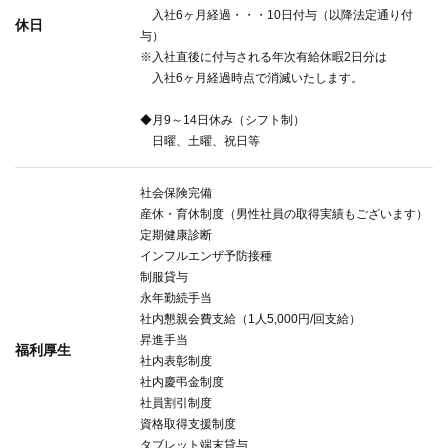
入社6ヶ月経過・・・10日付与（以降法定通り付
休日
与）
※入社直後に付与される年次有給休暇2日分は
入社6ヶ月経過時点で消滅いたします。
◆月9～14日休み（シフト制）
日曜、土曜、祝日等
社会保険完備
産休・育休制度（男性社員の取得実績もございます）
定期健康診断
インフルエンザ予防接種
制服貸与
永年勤続手当
社内懇親会費支給（1人5,000円/回支給）
昇進手当
福利厚生
社内表彰制度
社内慶弔金制度
社員割引制度
資格取得支援制度
タブレット端末貸与