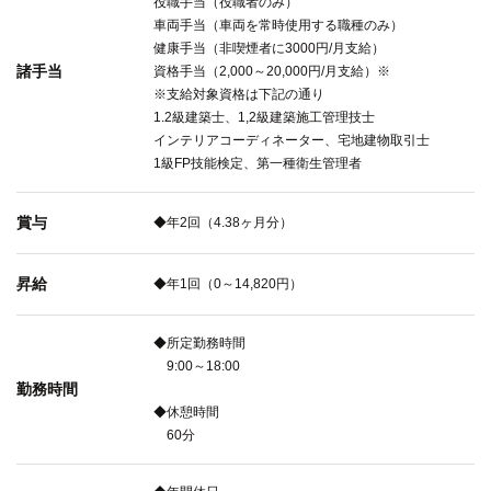
役職手当（役職者のみ）
車両手当（車両を常時使用する職種のみ）
健康手当（非喫煙者に3000円/月支給）
諸手当
資格手当（2,000～20,000円/月支給）※
※支給対象資格は下記の通り
1.2級建築士、1,2級建築施工管理技士
インテリアコーディネーター、宅地建物取引士
1級FP技能検定、第一種衛生管理者
賞与
◆年2回（4.38ヶ月分）
昇給
◆年1回（0～14,820円）
◆所定勤務時間
9:00～18:00
勤務時間
◆休憩時間
60分