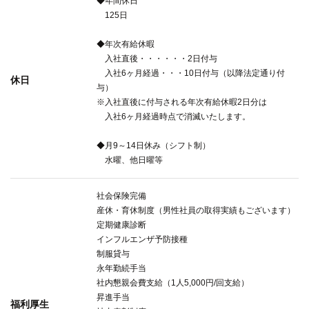
◆年間休日
125日
◆年次有給休暇
入社直後・・・・・・2日付与
入社6ヶ月経過・・・10日付与（以降法定通り付
休日
与）
※入社直後に付与される年次有給休暇2日分は
入社6ヶ月経過時点で消滅いたします。
◆月9～14日休み（シフト制）
水曜、他日曜等
社会保険完備
産休・育休制度（男性社員の取得実績もございます）
定期健康診断
インフルエンザ予防接種
制服貸与
永年勤続手当
社内懇親会費支給（1人5,000円/回支給）
昇進手当
福利厚生