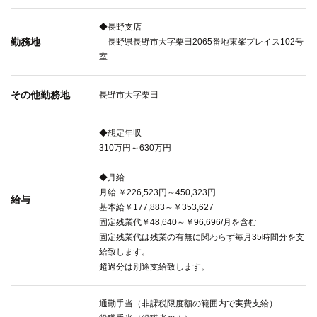
◆長野支店
勤務地
長野県長野市大字栗田2065番地東峯プレイス102号
室
その他勤務地
長野市大字栗田
◆想定年収
310万円～630万円
◆月給
月給 ￥226,523円～450,323円
給与
基本給￥177,883～￥353,627
固定残業代￥48,640～￥96,696/月を含む
固定残業代は残業の有無に関わらず毎月35時間分を支
給致します。
超過分は別途支給致します。
通勤手当（非課税限度額の範囲内で実費支給）