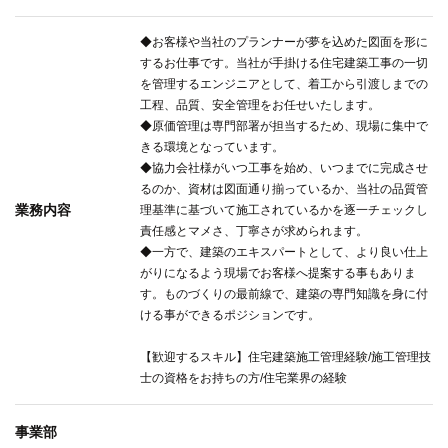
◆お客様や当社のプランナーが夢を込めた図面を形に
するお仕事です。当社が手掛ける住宅建築工事の一切
を管理するエンジニアとして、着工から引渡しまでの
工程、品質、安全管理をお任せいたします。
◆原価管理は専門部署が担当するため、現場に集中で
きる環境となっています。
◆協力会社様がいつ工事を始め、いつまでに完成させ
るのか、資材は図面通り揃っているか、当社の品質管
業務内容
理基準に基づいて施工されているかを逐一チェックし
責任感とマメさ、丁寧さが求められます。
◆一方で、建築のエキスパートとして、より良い仕上
がりになるよう現場でお客様へ提案する事もありま
す。ものづくりの最前線で、建築の専門知識を身に付
ける事ができるポジションです。
【歓迎するスキル】住宅建築施工管理経験/施工管理技
士の資格をお持ちの方/住宅業界の経験
事業部